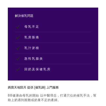
解決催乳問題
母乳不足
乳房脹痛
乳汁淤積
急性乳腺炎
回奶及保健乳房
媽寶天地陪月 提供 [催乳師] 上門服務
BB健康由母乳的開始 以中醫理念，打通穴位的催乳手法，幫
助上奶遇到困難或奶量不足的產婦。