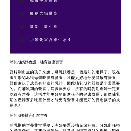
雞蛋中蛋白質
紅糖含鐵量高
紅棗、紅小豆
小米粥富含維生素B
哺乳期媽媽食譜，哺育健康寶寶
對於剛出生的孩子來說，母乳餵養是一個最好的選擇了。現在
養生學認為讓母體吃得有營養，才能更好地分泌健康有營養、
對促進孩子成長有好處的乳汁，因此哺乳期的營養是非常重要
的。而哺乳期的營養，其實就要求，所有的哺乳期產婦一定要
吃得有營養，這樣才能更好的促進孩子的健康成長，那麼哺乳
期的產婦要多吃些什麼才能更有營養才能更好的促進孩子的成
長呢?
哺乳期要補充什麼營養
哺乳期的營養非常重要，產婦要逐步補充因妊娠、分娩所耗損
的營養儲備，還要分泌乳汁、以及承擔哺育嬰兒的重擔，因此