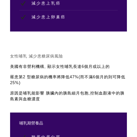
減少患上乳癌
減少患上卵巢癌
女性哺乳 減少患糖尿病風險
美國有非營利機構, 顯示女性哺乳長達6個月或以上的
罹患第2 型糖尿病的機率將降低47%(而不滿6個月的則可降低
25%)
原因是哺乳能影響 胰臟內的胰島細月包胞,控制血顏液中的胰
島素與血糖濃度
哺乳期營養品