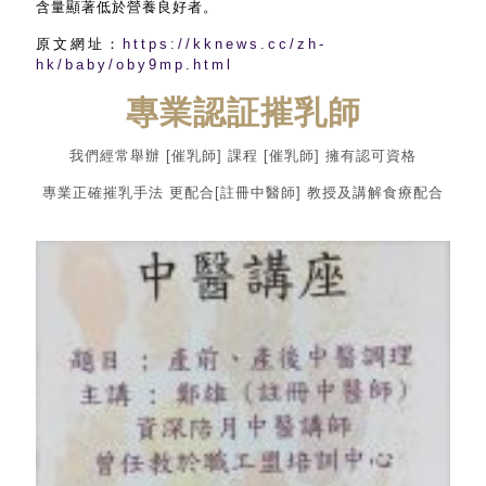
含量顯著低於營養良好者。
原文網址：
https://kknews.cc/zh-
hk/baby/oby9mp.html
專業認証摧乳師
我們經常舉辦 [催乳師] 課程 [催乳師] 擁有認可資格
專業正確摧乳手法 更配合[註冊中醫師] 教授及講解食療配合