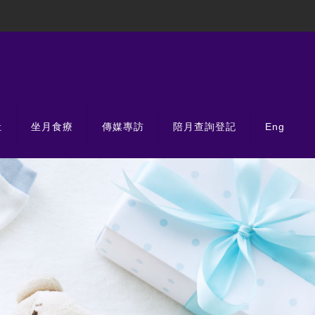
肚
坐月食療
傳媒專訪
陪月查詢登記
Eng