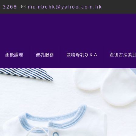
8 3268
mumbehk@yahoo.com.hk
產後護理
催乳服務
餵哺母乳Q & A
產後古法紮