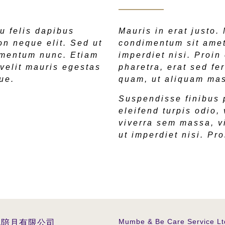
u felis dapibus
Mauris in erat justo.
n neque elit. Sed ut
condimentum sit amet
rmentum nunc. Etiam
imperdiet nisi. Proi
 velit mauris egestas
pharetra, erat sed fe
ue.
quam, ut aliquam mas
Suspendisse finibus
eleifend turpis odio,
viverra sem massa, v
ut imperdiet nisi. P
Mumbe & Be Care Service Lt
地陪月有限公司