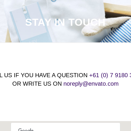
STAY IN TOUCH
L US IF YOU HAVE A QUESTION
+61 (0) 7 9180
OR WRITE US ON
noreply@envato.com