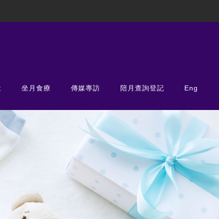
肚
坐月食療
傳媒專訪
陪月查詢登記
Eng