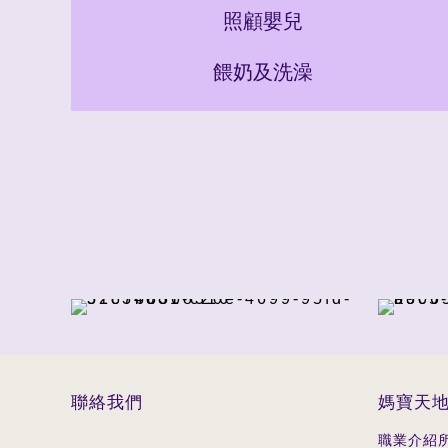
照顧嬰兒
餵奶及洗澡
聯絡我們
媽寶天
職業介紹所