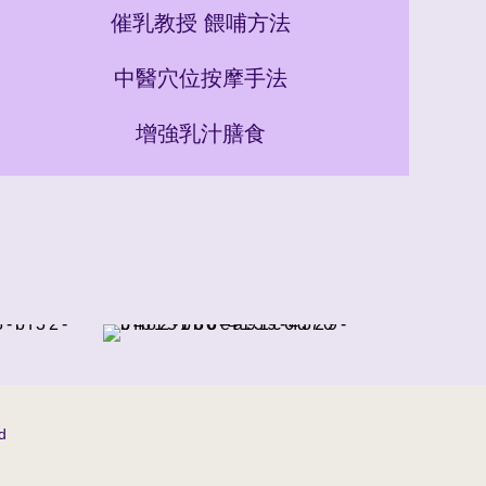
催乳教授 餵哺方法
中醫穴位按摩手法
增強乳汁膳食
d
1