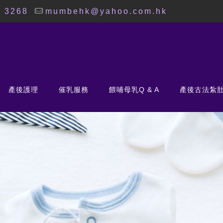
8 3268
mumbehk@yahoo.com.hk
產後護理
催乳服務
餵哺母乳Q & A
產後古法紮