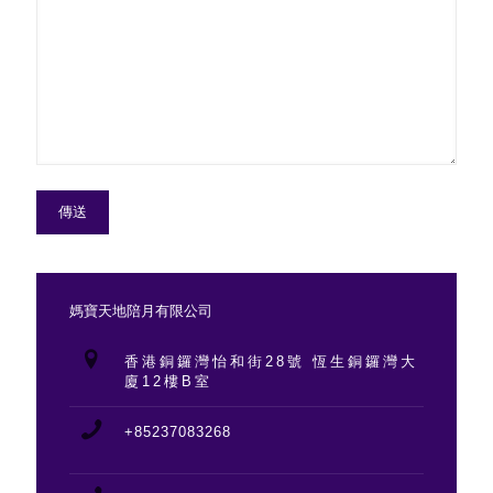
媽寶天地陪月有限公司
香港銅鑼灣怡和街28號 恆生銅鑼灣大
廈12樓B室
+85237083268