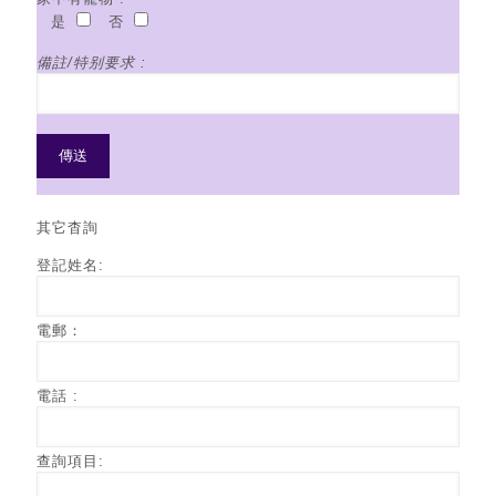
是
否
備註/特别要求 :
其它杳詢
登記姓名:
電郵：
電話 :
查詢項目: