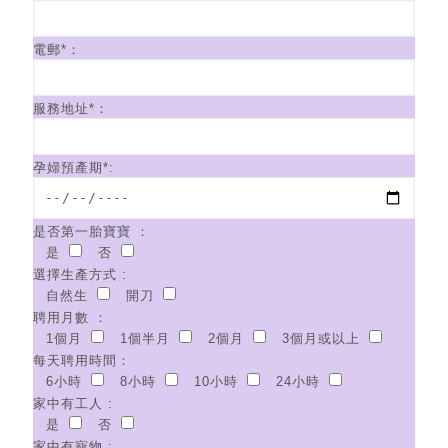
電郵*：
服務地址*：
孕婦預產期*:
是否第一胎寶寶 ：
是
否
選擇生產方式 :
自然生
開刀
聘用月數 ：
1個月
1個半月
2個月
3個月或以上
每天聘用時間：
6小時
8小時
10小時
24小時
家中有工人 :
是
否
家中有寵物 :