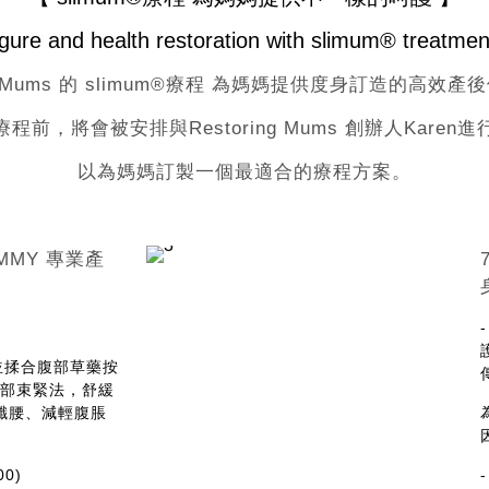
gure and health restoration with slimum® treatme
ing Mums 的 slimum®療程 為媽媽提供度身訂造的高效
程前，將會被安排與Restoring Mums 創辦人Karen
以為媽媽訂製一個最適合的療程方案。
UMMY 專業產
。
並揉合腹部草藥按
 腹部束緊法，舒緩
纖腰、減輕腹脹
00)