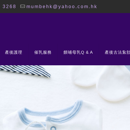
8 3268
mumbehk@yahoo.com.hk
產後護理
催乳服務
餵哺母乳Q & A
產後古法紮