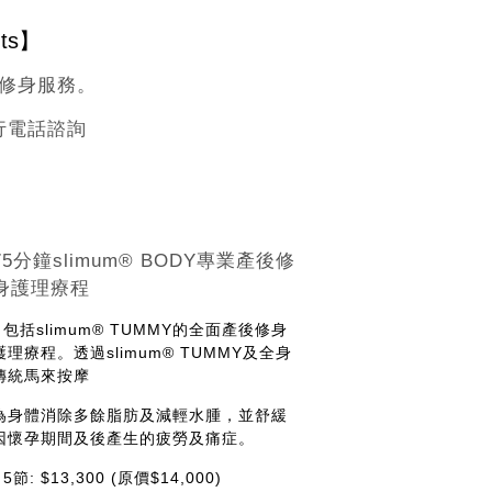
nts】
產後修身服務。
進行電話諮詢
75分鐘slimum® BODY專業產後修
身護理療程
- 包括slimum® TUMMY的全面產後修身
護理療程。透過slimum® TUMMY及全身
傳統馬來按摩
為身體消除多餘脂肪及減輕水腫，並舒緩
因懷孕期間及後產生的疲勞及痛症。
- 5節: $13,300 (原價$14,000)