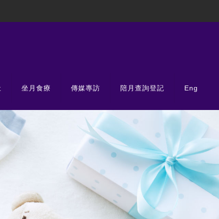
肚
坐月食療
傳媒專訪
陪月查詢登記
Eng