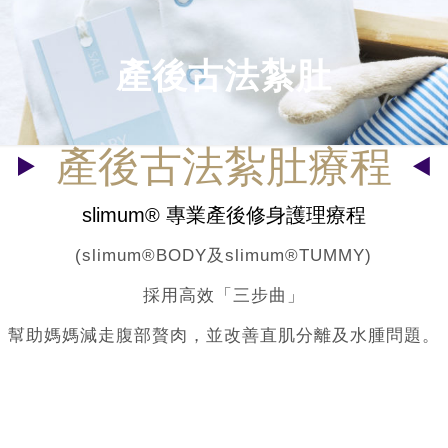
產後古法紮肚
產後古法紮肚療程
slimum® 專業產後修身護理療程
(slimum®BODY及slimum®TUMMY)
採用高效「三步曲」
幫助媽媽減走腹部贅肉，並改善直肌分離及水腫問題。