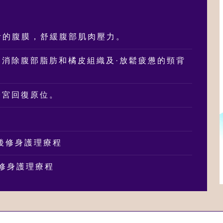
設計的腹膜，舒緩腹部肌肉壓力。
，消除腹部脂肪和橘皮組織及·放鬆疲憊的頸背
子宮回復原位。
業產後修身護理療程
產後修身護理療程