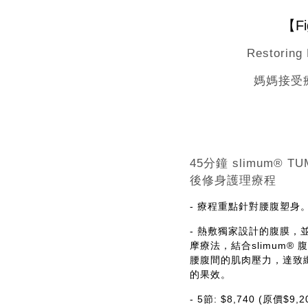
【Fi
Restor
媽媽接受療
45分鐘 slimum® T
後修身護理療程
- 療程重點針對腰腹塑身
- 熱敷獨家設計的腹膜，
摩療法，結合slimum®
腰腹間的肌肉壓力，達致
的果效。
- 5節: $8,740 (原價$9,2