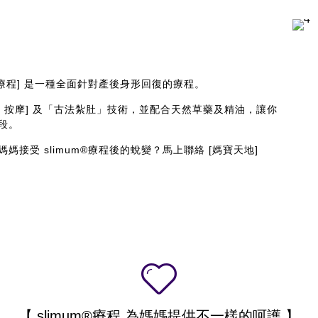
m® 療程] 是一種全面針對產後身形回復的療程。
amu 按摩] 及「古法紮肚」技術，並配合天然草藥及精油，讓你
段。
媽接受 slimum®療程後的蛻變？馬上聯絡 [媽寶天地]
【 slimum®療程 為媽媽提供不一樣的呵護 】